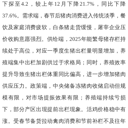
下探至
4.2
，较上年
12
月下降
21.7%
，同比下降
37.6%
。需求端，春节后猪肉消费进入传统淡季，餐
饮及家庭消费疲软，白条猪走货缓慢，屠宰企业压
价收购意愿强烈。供给端，
2025
年能繁母猪存栏持
续处于高位，对应一季度生猪出栏量明显增加，养
殖端集中出栏加剧供过于求格局；同时，养殖效率
提升导致生猪出栏体重同比偏高，进一步增加猪肉
供应压力。政策端，中央储备冻猪肉收储启动但规
模有限，对市场提振效果有限；养殖端持续亏损
下，部分产区出现提前出栏现象。活鸡价格稳中有
涨。受春节备货拉动禽肉消费和节前补栏不及
往年