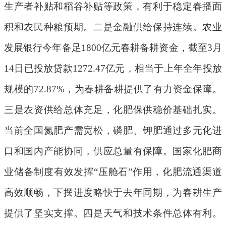
生产者补贴和稻谷补贴等政策，有利于稳定春播面
积和农民种粮预期。二是金融供给保持连续。农业
发展银行今年备足
1800
亿元春耕备耕资金，截至
3
月
14
日已投放贷款
1272.47
亿元，相当于上年全年投放
规模的
72.87%
，为春耕备耕提供了有力资金保障。
三是农资供给总体充足，化肥保供稳价基础扎实。
当前
全国
氮肥产需宽松，磷肥、钾肥通过多元化进
口和国内产能协同，供应总量有保障。国家化肥商
业储备制度有效发挥
“
压舱石
”
作用，化肥流通渠道
高效顺畅，下摆进度略快于去年同期，为春耕生产
提供了坚实支撑。四是天气和技术条件总体有利。