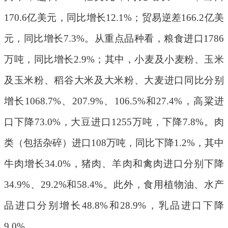
170.6
亿美元，同比增长
12.1%
；贸易逆差
166.2
亿美
元，同比增长
7.3%
。从重点品种看，粮食进口
1786
万吨，同比增长
2.9%
；其中，小麦及小麦粉、玉米
及玉米粉、稻谷大米及大米粉、大麦进口同比分别
增长
1068.7%
、
207.9%
、
106.5%
和
27.4%
，高粱进
口下降
73.0%
，大豆进口
1255
万吨，下降
7.8%
。肉
类（包括杂碎）进口
108
万吨，同比下降
1.2%
，其中
牛肉增长
34.0%
，猪肉、羊肉和禽肉进口分别下降
34.9%
、
29.2%
和
58.4%
。此外，食用植物油、水产
品进口分别增长
48.8%
和
28.9%
，乳品进口下降
9.0%
。