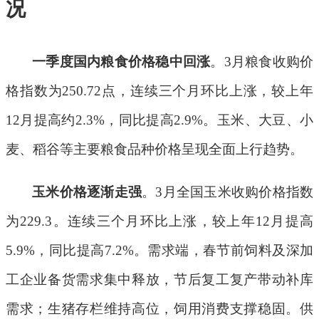
况
一季度国内粮食价格稳中回涨
。
3
月粮食收购价
格指数为
250.72
点，连续三个月环比上涨，较上年
12
月提高约
2.3%
，同比提高
2.9%
。玉米、大豆、小
麦、稻谷等主要粮食品种
价格
呈现全面上行趋势。
玉米价格逐渐走强
。
3
月全国玉米
收购
价格指数
为
229.3
。连续三个月环比上涨，较上年
12
月提高
5.9%
，同比提高
7.2%
。需求端，春节前饲料及深加
工企业备货需求集中释放，节后复工复产带动补库
需求；生猪存栏维持高位，饲用消费支撑稳固。供