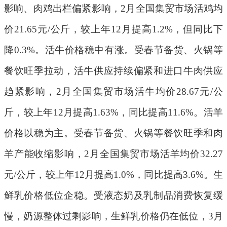
影响、肉鸡出栏偏紧影响，
2
月全国集贸市场活鸡均
价
21.65
元
/
公斤，较上年
12
月提高
1.2%
，但同比下
降
0.3%
。活牛价格稳中有涨。受春节备货、火锅等
餐饮旺季拉动，活牛供应持续偏紧和进口牛肉供应
趋紧影响，
2
月全国集贸市场活牛均价
28.67
元
/
公
斤，较上年
12
月提高
1.63%
，同比提高
11.6%
。活羊
价格以稳为主。受春节备货、火锅等餐饮旺季和肉
羊产能收缩影响，
2
月全国集贸市场活羊均价
32.27
元
/
公斤，较上年
12
月提高
1.0%
，同比提高
3.6%
。生
鲜乳价格低位企稳。受液态奶及乳制品消费恢复缓
慢，奶源整体过剩影响，生鲜乳价格仍在低位，
3
月