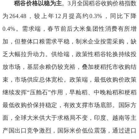
稻谷价格以稳为主
。
3
月全国稻谷收购价格指数
为
264.48
，较上年
12
月提高约
0.3%
，同比下降
0.4%
。需求端，春节前后大米集团性消费有所增
加，但整体口粮需求平稳，制米企业按需采购，缺
乏大幅拉升动力。供给端，政策性稻谷
轮换
持续投
放市场，基层余粮仍较充裕，叠加粳稻托市收购结
束，市场供应总体宽松。政策端，最低收购价政策
继续发挥
“
压舱石
”
作用，早籼稻、中晚籼稻和粳稻
最低收购价保持稳定，有效支撑市场底部。国际方
面，全球大米供大于求格局不变，印度、越南等主
产国出口竞争激烈，国际米价低位震荡，通过进口