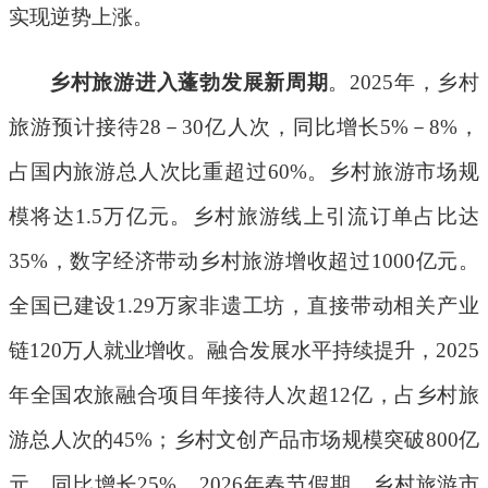
实现逆势上涨。
乡村旅游进入蓬勃发展新周期
。
2025
年，乡村
旅游预计接待
28
－
30
亿人次，同比增长
5%
－
8%
，
占国内旅游总人次比重超过
60%
。乡村旅游市场规
模将达
1.5
万亿元。乡村旅游线上引流订单占比达
35%
，数字经济带动乡村旅游增收超过
1000
亿元。
全国已建设
1.29
万家非遗工坊，直接带动相关产业
链
120
万人就业增收。融合发展水平持续提升，
2025
年全国农旅融合项目年接待人次超
12
亿，占乡村旅
游总人次的
45%
；乡村文创产品市场规模突破
800
亿
元，同比增长
25%
。
2026
年春节假期，乡村旅游市