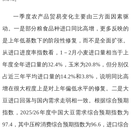
一季度农产品贸易变化
主要由三方面因素驱
动。
一是
部分粮食品种进口同比高增，更多反映的
是上年低基数下的阶段性修复，而不是全面扩张。
从进口进度率指数
看，
1
－
2
月小麦进口量相当于上
年度全年进口量的
32.4%
，玉米为
20.8%
，但分别仅
占近三年平均进口量的
14.2%
和
3.8%
，说明同比高
增在很大程度上是对上年偏低水平的修复。
二是
大
豆进口回落与国内需求走弱相一致。根据综合预期
指数
，
2025/26
年度中国大豆需求综合预期指数为
97.4
，其中压榨消费综合预期指数为
96.6
，进口综合