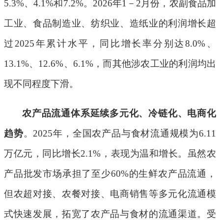
5.3%
、
4.1%
和
7.2%
。
2026
年
1
－
2
月份，农副食品加
工业、食品制造业、纺织业、造纸业的利润增长超
过
2025
年累计水平，同比增长率分别达
8.0%
、
13.1%
、
12.6%
、
6.1%
，而其他涉农工业的利润均出
现不同程度下滑。
农产品流通体系延续多元化、冷链化、电商化
趋势
。
2025
年，
全国
农产品与食材流通规模为
6.11
万亿元，同比增长
2.1%
，表现为温和增长。虽然农
产品批发市场承担了至少
60%
的生鲜农产品流通，
但农超对接、农餐对接、电商销售等多元化流通模
式快速发展，拓宽了农产品与食材的流通渠道。受