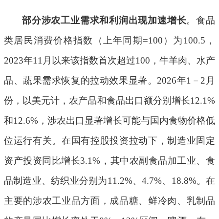
部分涉农工业需求和利润出现加速增长
。食品
类居民消费价格指数（上年同期
=100
）为
100
.5
，
2023
年
11
月以来该指数首次超过
100
，牛羊肉、水产
品、蔬果需求恢复的拉动效果显著。
2026
年
1
－
2
月
份，以美元计，农产品和食品出口额分别增长
12.1%
和
12.6%
，涉农出口显著增长可能与国内食物价格低
位运行有关。在国有控股投资拉动下，制造业固定
资产投资同比增长
3.1%
，其中农副食品加工业、食
品制造业、纺织业分别为
11.2%
、
4.7%
、
18.8%
。在
主要的涉农工业品方面，成品糖、鲜冷肉、乳制品