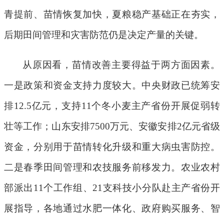
青提前、苗情恢复加快，夏粮稳产基础正在夯实，
后期田间管理和灾害防范仍是决定产量的关键。
从原因看，苗情改善主要得益于两方面因素。
一是
政策和资金支持力度较大。中央财政已统筹安
排
12.5
亿元，支持
11
个冬小麦主产省份开展促弱转
壮等工作；山东安排
7500
万元、安徽安排
2
亿元省级
资金，分别用于苗情转化升级和重大病虫害防控。
二是
春季田间管理和农技服务前移发力。农业农村
部派出
11
个工作组、
21
支科技小分队赴主产省份开
展指导，各地通过水肥一体化、政府购买服务、智