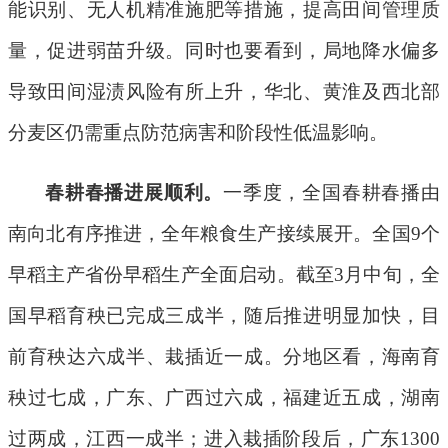
能识别、无人机精准施肥等措施，提高田间管理质
量，促进弱苗升级。同时也要看到，局地降水偏多
导致田间湿渍风险有所上升，华北、黄淮及西北部
分麦区仍需重点防范病害和阶段性低温影响。
春耕春播进展顺利。
一季度，全国春耕春播由
南向北有序推进，全年粮食生产接续展开。全国
9
个
早稻主产省份早稻生产全面启动。截至
3
月中旬，全
国早稻育秧已完成三成半，随后推进明显加快，目
前育秧达六成半、栽插近一成。分地区看，海南育
秧过七成，广东、广西过六成，福建近五成，湖南
过两成，江西一成半；进入栽插阶段后，广东
1300