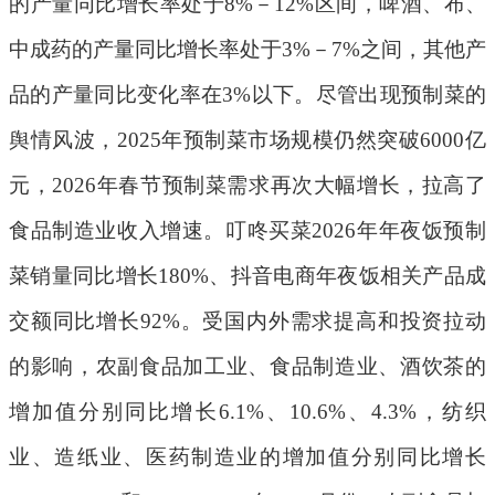
的产量同比增长率处于
8%
－
12%
区间，啤酒、布、
中成药的产量同比增长率处于
3%
－
7%
之间，其他产
品的产量同比变化率在
3%
以下。尽管出现预制菜的
舆情风波，
2025
年预制菜市场规模仍然突破
6000
亿
元，
2026
年春节预制菜需求再次大幅增长，拉高了
食品制造业收入增速。叮咚买菜
2026
年年夜饭预制
菜销量同比增长
180%
、抖音电商年夜饭相关产品成
交额同比增长
92%
。受国内外需求提高和投资拉动
的影响，农副食品加工业、食品制造业、酒饮茶的
增加值分别同比增长
6.1%
、
10.6%
、
4.3%
，纺织
业、造纸业、医药制造业的增加值分别同比增长