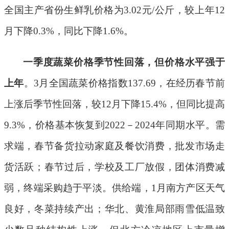
全国主产省份生鲜乳价格为
3.02
元
/
公斤，较上年
12
月
下降
0.3%
，同比下降
1.6%
。
一季度蔬菜价格季节性回落，但价格水平强于
上年
。
3
月全国蔬菜价格指数
137.69
，在经历春节前
上涨后季节性回落，较
12
月下降
15.4%
，但同比提高
9.3%
，价格基本恢复到
2022
－
2024
年同期水平。需
求端，春节备货拉动家庭及餐饮
消费
，批发市场走
货活跃；春节过后，学校及工厂放假，团体消费减
弱，终端采购趋于平淡。供给端，
1
月南方产区天气
良好，冬菜持续产出；华北、黄淮局部雨雪低温致