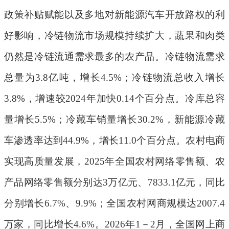
政策补贴赋能以及多地对新能源汽车开放路权的利
好影响，冷链物流市场规模持续扩大，蔬果和肉类
仍然是冷链流通需求最多的农产品。冷链物流需求
总量为
3.8
亿吨，增长
4.5%
；冷链物流总收入增长
3.8%
，增速较
2024
年加快
0.14
个百分点。冷库总容
量增长
5.5%
；冷藏车销量增长
30.2%
，新能源冷藏
车渗透率达到
44.9%
，增长
11.0
个百分点。农村电商
实现高质量发展，
2025
年全国农村网络零售额、农
产品网络零售额分别达
3
万亿元、
7833.1
亿元，同比
分别增长
6.7%
、
9.9%
；全国农村网商规模达
2007.4
万家，同比增长
4.6%
。
2026
年
1
－
2
月，全国网上商