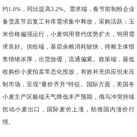
约
1.0%
，同比提高
3.2%
。需求端，春节前制粉企业
备货及节后复工补库需求集中释放，采购活跃；玉
米价格偏强运行，小麦饲用替代优势扩大，饲用需
求良好。供给端，基层余粮消耗较快，持粮主体惜
售情绪浓厚，出货放缓，流通偏紧。政策端，最低
收购价小麦拍卖常态化投放，有效补充供应但未压
制市场，呈现
“
量价齐升
”
特征。国际方面，美国冬
小麦主产区极端天气降低丰产预期，俄乌冲突持续
扰动
小麦
出口，国际麦价上涨，助推国内涨价行
情。