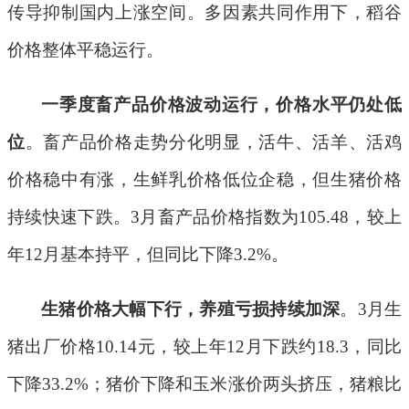
传导抑制国内上涨空间。多因素共同作用下，稻谷
价格整体平稳运行。
一季度畜产品价格波动运行，价格水平仍处低
位
。畜产品价格走势分化明显，活牛、活羊、
活鸡
价格稳中有涨，生鲜乳价格低位企稳，但生猪价格
持续快速下跌。
3
月畜产品价格指数为
105.48
，较上
年
12
月基本持平，但同比
下降
3.2%
。
生猪价格大幅下行，养殖亏损持续加深
。
3
月生
猪出厂价格
10.14
元，较上年
12
月下跌约
18.3
，同比
下降
33.2%
；猪价下降和玉米涨价两头挤压，猪粮比