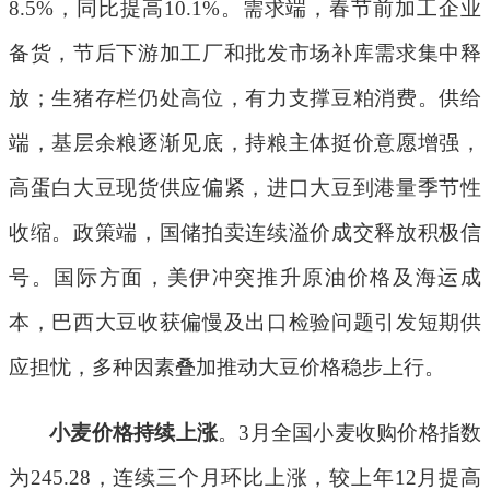
8.5%
，同比提高
10.1%
。需求端，春节前加工企业
备货，节后下游
加工厂
和批发市场补库需求集中释
放；生猪存栏仍处高位，有力支撑豆粕消费。供给
端，基层余粮逐渐见底，持粮主体挺价意愿增强，
高蛋白大豆现货供应偏紧，进口大豆到港量季节性
收缩。政策端，国储拍卖连续溢价成交释放积极信
号。国际方面，美伊冲突推升原油价格及海运成
本，巴西大豆收获偏慢及出口检验问题引发短期供
应担忧，多种因素叠加推动大豆价格稳步上行。
小麦价格持续上涨
。
3
月全国小麦收购价格指数
为
245.28
，连续三个月环比上涨，较上年
12
月提高