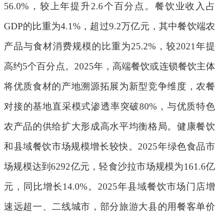
56.0%
，较上年提升
2.6
个百分点。餐饮业收入占
GDP
的比重为
4.1%
，超过
9.2
万亿元，其中餐饮端农
产品与食材消费规模的比重为
25.2%
，较
2021
年提
高约
5
个百分点。
2025
年，高端餐饮或连锁餐饮主体
将优质食材的产地溯源拓展为新型竞争维度，农餐
对接的基地直采模式渗透率突破
80%
，与优质特色
农产品的供给扩大形成高水平均衡格局。健康餐饮
和县域餐饮市场规模增长较快。
2025
年绿色食品市
场规模达到
6292
亿元，轻食沙拉市场规模为
161.6
亿
元，同比增长
14.0%
。
2025
年县域餐饮市场门店增
速远超一、二线城市，部分旅游大县的用餐客单价