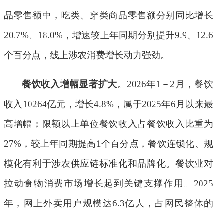
品零售额中，吃类、穿类商品零售额分别同比增长
20.7%
、
18.0%
，增速较上年同期分别提升
9.9
、
12.6
个百分点，线上涉农消费增长动力强劲。
餐饮收入增幅显著扩大
。
2026
年
1
－
2
月，餐饮
收入
10264
亿元，增长
4.8%
，属于
2025
年
6
月以来最
高
增幅
；限额以上单位餐饮收入占餐饮收入比重为
27%
，较上年同期提高
1
个百分点，餐饮连锁化、规
模化有利于涉农供应链标准化和品牌化。餐饮业对
拉动食物消费市场增长起到关键支撑作用。
2025
年，网上外卖用户规模达
6.3
亿人，占网民整体的