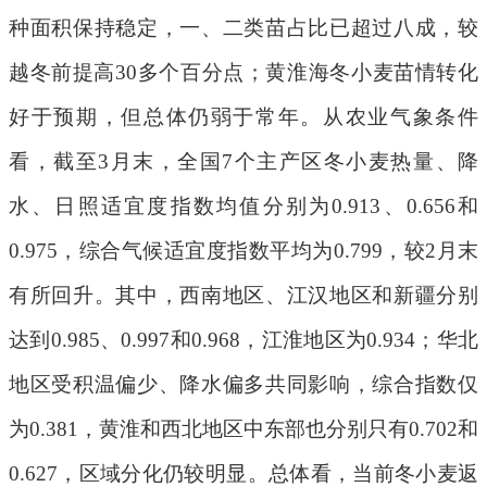
种面积保持稳定，一、二类苗占比已超过八成，较
越冬前提高
30
多个百分点；黄淮海冬小麦苗情转化
好于预期，但总体仍弱于常年。从农业气象条件
看，截至
3
月末，全国
7
个主产区冬小麦热量、降
水、日照适宜度指数均值分别为
0.913
、
0.656
和
0.975
，综合气候适宜度指数平均为
0.799
，较
2
月末
有所回升。其中，西南地区、江汉地区和新疆分别
达到
0.985
、
0.997
和
0.968
，江淮地区为
0.934
；华北
地区受积温偏少、降水偏多共同影响，综合指数仅
为
0.381
，黄淮和西北地区中东部也分别只有
0.702
和
0.627
，区域分化仍较明显。总体看，当前冬小麦返