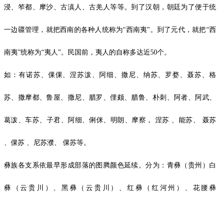
浸、笮都、摩沙、古滇人、古羌人等等。到了汉朝，朝廷为了便于统
一边疆管理，就把西南的各种人统称为“西南夷”。到了元代，就把“西
南夷”统称为“夷人”。民国前，夷人的自称多达近50个。
如：有诺苏、倮倮、涅苏泼、阿细、撒尼、纳苏、罗婺、聂苏、格
苏、撒摩都、鲁屋、撒尼、腊罗、俚颇、腊鲁、朴刺、阿者、阿武、
葛泼、车苏、子君、阿细、俐侎、明朗、摩察， 涅苏 、能苏、 聂苏
、倮苏 、尼苏濮、 倮苏等。
彝族各支系依最早形成部落的图腾颜色延续。分为：青彝（贵州）白
彝（云贵川）、黑彝（云贵川）、红彝（红河州）、
花腰彝