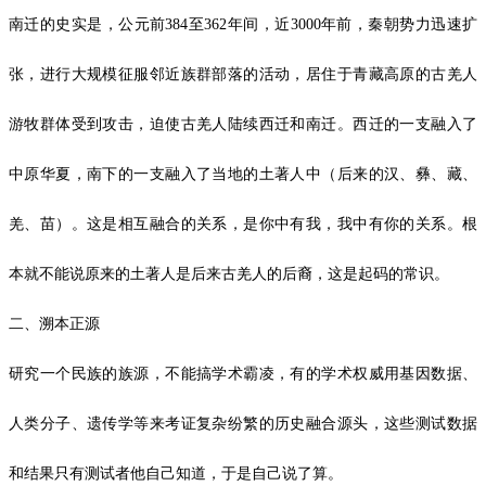
南迁的史实是，公元前384至362年间，近3000年前，秦朝势力迅速扩
张，进行大规模征服邻近族群部落的活动，居住于青藏高原的古羌人
游牧群体受到攻击，迫使古羌人陆续西迁和南迁。西迁的一支融入了
中原华夏，南下的一支融入了当地的土著人中（后来的汉、彝、藏、
羌、苗）。这是相互融合的关系，是你中有我，我中有你的关系。根
本就不能说原来的土著人是后来古羌人的后裔，这是起码的常识。
二、溯本正源
研究一个民族的族源，不能搞学术霸凌，有的学术权威用基因数据、
人类分子、遗传学等来考证复杂纷繁的历史融合源头，这些测试数据
和结果只有测试者他自己知道，于是自己说了算。