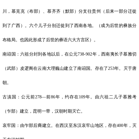
川，慕克克（布部）、慕齐齐（默部）分支往贵州（后来一部分迁徙
到了广西）。六个儿子分别迁徙到了西南各地。（成为后世的彝族分
布格局。也因此形成了后世的彝语六大方言区）。
南诏国：六祖分封到各地以后，在公元738-902年，西南夷长子慕雅切
（武部）皮逻阁在云南大理巍山建立了南诏国。存在了253年。灭于唐
朝。
古滇国：公元前278—前86年，约存在109年。由六祖二儿子慕雅考
（乍部）建立，昆明一带，汉朝时期灭亡。
哀牢国：由乍部后裔建立。在西汉至东汉哀牢山地区，存在400年，灭