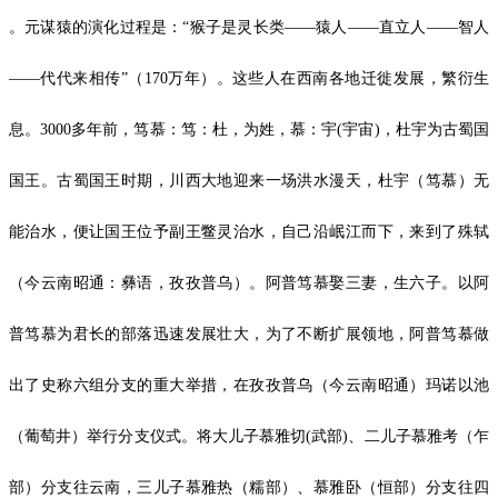
。元谋猿的演化过程是：“猴子是灵长类——猿人——直立人——智人
——代代来相传”（170万年）。这些人在西南各地迁徙发展，繁衍生
息。3000多年前，笃慕：笃：杜，为姓，慕：宇(宇宙)，杜宇为古蜀国
国王。古蜀国王时期，川西大地迎来一场洪水漫天，杜宇（笃慕）无
能治水，便让国王位予副王鳖灵治水，自己沿岷江而下，来到了殊轼
（今云南昭通：彝语，孜孜普乌）。阿普笃慕娶三妻，生六子。以阿
普笃慕为君长的部落迅速发展壮大，为了不断扩展领地，阿普笃慕做
出了史称六组分支的重大举措，在孜孜普乌（今云南昭通）玛诺以池
（葡萄井）举行分支仪式。将大儿子慕雅切(武部)、二儿子慕雅考（乍
部）分支往云南，三儿子慕雅热（糯部）、慕雅卧（恒部）分支往四