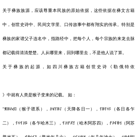
关于彝族族源，应该尊重本民族的原始依据，这些依据在彝文古籍
中，创世史诗中、民间文学里、口传故事中都有翔实的传承。特别是
彝族的家谱父子连名中，指路经中，把每个人，每个宗族的来龙去脉
都记载得清清楚楚。人从哪里来，回到哪里去，不是他人说了算。
关于彝族的起源，如四川彝族古籍创世史诗《
勒俄特依
》中就有人类是猴子变来的记载。 如：
“ꐩꍀꋊꃹꇁ（猴子谱系），ꃅꃴꇰꍀꋍ（天降各日一），ꇰꍀꇰꍈꑍ（各日各乍
二），ꇰꍈꉐꃅꌕ（各乍哈木三），ꉐꃅꀋꌠꇖ（哈木阿苏四），ꀋꌠꁍꂮꉬ（阿苏