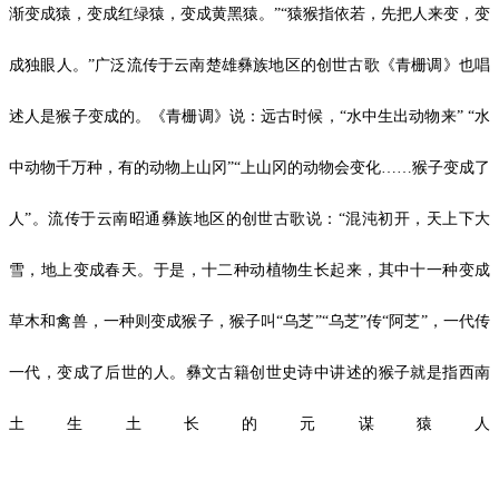
渐变成猿，变成红绿猿，变成黄黑猿。”“猿猴指依若，先把人来变，变
成独眼人。”广泛流传于云南楚雄彝族地区的创世古歌《青栅调》也唱
述人是猴子变成的。《青栅调》说：远古时候，“水中生出动物来” “水
中动物千万种，有的动物上山冈”“上山冈的动物会变化……猴子变成了
人”。流传于云南昭通彝族地区的创世古歌说：“混沌初开，天上下大
雪，地上变成春天。于是，十二种动植物生长起来，其中十一种变成
草木和禽兽，一种则变成猴子，猴子叫“乌芝”“乌芝”传“阿芝”，一代传
一代，变成了后世的人。彝文古籍创世史诗中讲述的猴子就是指西南
土生土长的
元谋猿人