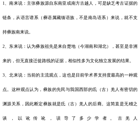
1、南来说：主张彝族源自东南亚或南方古越人，可是缺乏考古证据的
链条，从语言谱系（彝语属藏缅语族，不是南岛语系）来说，就不支
持彝族南来说。
2、东来说：认为彝族祖先是来自楚地（今湖南和湖北），甚至是非洲
来的，但无直接迁徙路线的证据，相似性多为文化独立发展的结果。
3、北来说：当前的主流观点，这也是目前学术界支持度最高的一种观
点。这种观点认为，彝族的先民与我国西部的氐（古）羌人有密切的
渊源关系，因此断定彝族就是氐（古）羌人的后裔。这简直是无稽之
谈，以讹传讹，误导了多少学者。
古羌人