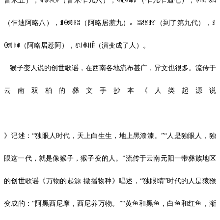
普米五），ꁍꂮꍈꏸꃘ（普米乍几六），ꍈꏸꍈꄀꏃ（乍几乍迪七），ꍈꄀꀊꑙꉆ
（乍迪阿略八），ꀊꑙꐩꍀꈬ（阿略居惹九）。ꈬꋊꐛꇬꆏ（到了第九代），ꀊ
ꑙꐩꍀꑌ（阿略居惹阿），ꐛꆹꊿꃅꐙ（演变成了人）。
猴子变人说的创世歌谣，在西南各地流布甚广，异文也很多。流传于
云南双柏的彝文手抄本《
人类起源说
》记述：“独眼人时代，天上白生生，地上黑漆漆。”“人是独眼人，独
眼这一代，就是像猴子，猴子变的人。”流传于云南元阳一带彝族地区
的创世歌谣《万物的起源·撒播物种》唱述，“独眼睛”时代的人是猿猴
变成的：“阿黑西尼摩，西尼养万物。”“黄鱼和黑鱼，白鱼和红鱼，渐