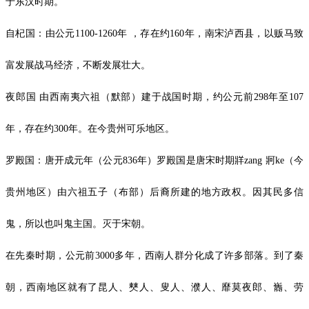
于东汉时期。
自杞国：由公元1100-1260年 ，存在约160年，南宋泸西县，以贩马致
富发展战马经济，不断发展壮大。
夜郎国 由西南夷六祖（默部）建于战国时期，约公元前298年至107
年，存在约300年。在今贵州可乐地区。
罗殿国：唐开成元年（公元836年）罗殿国是唐宋时期牂zang 牁ke（今
贵州地区）由六祖五子（布部）后裔所建的地方政权。因其民多信
鬼，所以也叫鬼主国。灭于宋朝。
在先秦时期，公元前3000多年，西南人群分化成了许多部落。到了秦
朝，西南地区就有了昆人、僰人、叟人、濮人、靡莫夜郎、巂、劳