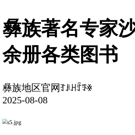
彝族著名专家沙
余册各类图书
彝族地区官网ꆈꌠꃅꄷꈄꏍ
2025-08-08