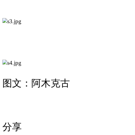
图文：
阿木克古
分享