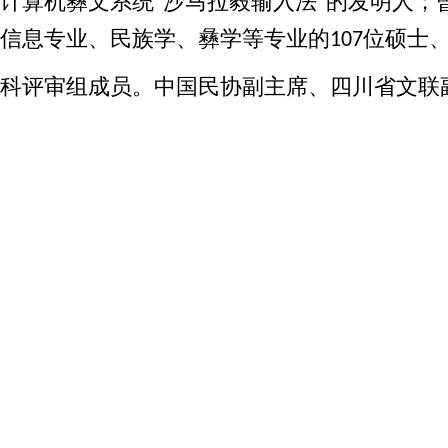
计算机彝文系统
沙马拉毅输入法
的发明人；
“
”
信息专业、民族学、彝学等专业的
位硕士
107
科评审组成员。中国民协副主席、四川省文联