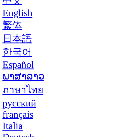
中文
English
繁体
日本語
한국어
Español
ພາສາລາວ
ภาษาไทย
русский
français
Italia